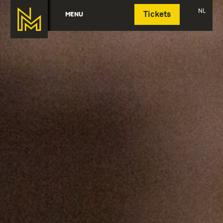
Deutsch
NL
MENU
Tickets