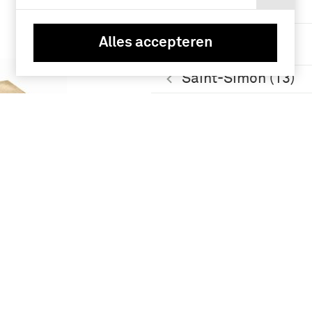
Cook, James (19)
Staatse Leger
Alles accepteren
(1579-1795) (16)
Saint-Simon (13)
Meer
Geografie
Nederland (812)
Kielstra]
Frankrijk (148)
Republiek der
Verenigde
Provinciën (1579-
1795) (98)
Duitsland (89)