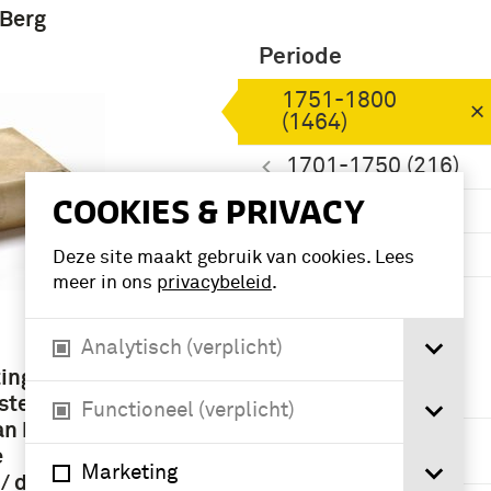
 Berg
Periode
1751-1800
(1464)
1701-1750 (216)
COOKIES & PRIVACY
1801-1850 (144)
1651-1700 (111)
Deze site maakt gebruik van cookies. Lees
meer in ons
privacybeleid
.
Meer
Analytisch (verplicht)
Namen /
ingen :
instellingen
ste van
Functioneel (verplicht)
an hen,
Friedrich der
e
Grosse (22)
Marketing
/ door