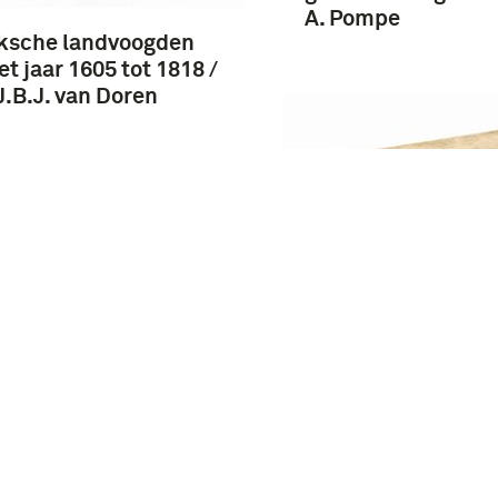
A. Pompe
ksche landvoogden
et jaar 1605 tot 1818 /
J.B.J. van Doren
eiland Bali / [E.B. 
ire de France,
nt le dix-huitième
e / Charles Lacretelle :
troisième