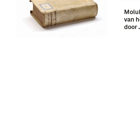
Molu
van h
door 
Histoire générale : rédigée
conformément aux
programmes des écoles
normales primaires : Le
XIXe siècle / Édouard
Driault
Histo
penda
siècl
Tome 