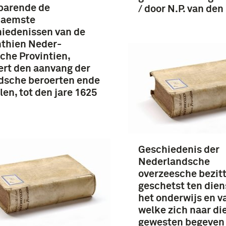
barende de
/ door N.P. van den
naemste
iedenissen van de
thien Neder-
che Provintien,
ert den aanvang der
dsche beroerten ende
len, tot den jare 1625
Geschiedenis der
Nederlandsche
overzeesche bezitt
geschetst ten dien
het onderwijs en v
welke zich naar di
gewesten begeven 