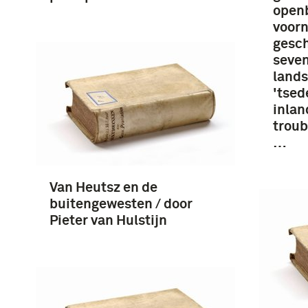
open
voor
gesch
seven
lands
'tsed
inlan
troub
…
Van Heutsz en de
buitengewesten / door
Pieter van Hulstijn