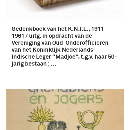
1901-1950 (14)
Gedenkboek van het K.N.I.L., 1911-
1851-1900 (12)
1961 / uitg. in opdracht van de
1951-2000 (10)
Vereniging van Oud-Onderofficieren
van het Koninklijk Nederlands-
1801-1850 (8)
Indische Leger "Madjoe", t.g.v. haar 50-
jarig bestaan ; …
Meer
Koninklijk Nederlands-Indisch Leger (1830-1950)
(3)