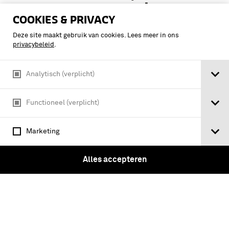
Indisch Leger 1830-1950 / [bijdragen P.
COOKIES & PRIVACY
van Meel ... et al.]
Deze site maakt gebruik van cookies. Lees meer in ons
privacybeleid
.
Analytisch (verplicht)
Functioneel (verplicht)
Marketing
Alles accepteren
Gedenkboek 1898-1923 : uitgegeven ter
gelegenheid van het zilveren