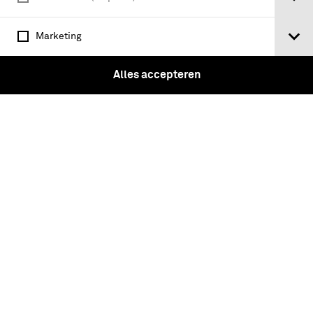
van het Korps Mobiele Colonnes / Ph.M.
Mes
Marketing
Alles accepteren
Histoire et fabrication de la Croix de
l'Ordre de l'Union et des ordres