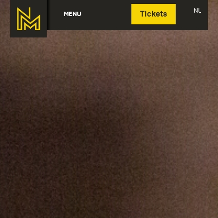
Deutsch
NL
MENU
Tickets