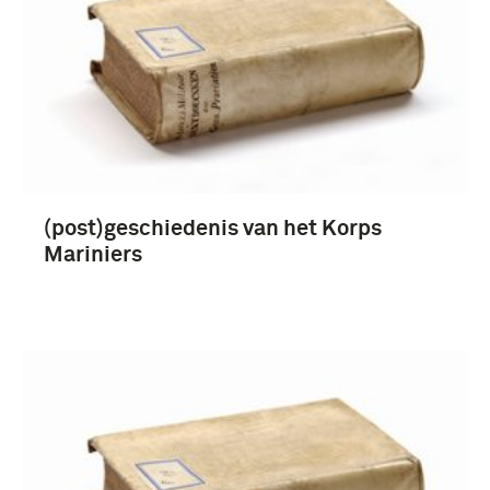
artikel (89)
Tweede Wereldoorlog (1939-1945) (5)
(post)geschiedenis van het Korps
19e eeuw (4)
Mariniers
Koude Oorlog (1945-1990) (4)
Militaire Luchtvaart Museum (3)
Nationaal Militair Museum (3)
Staatse Leger (1579-1795) (3)