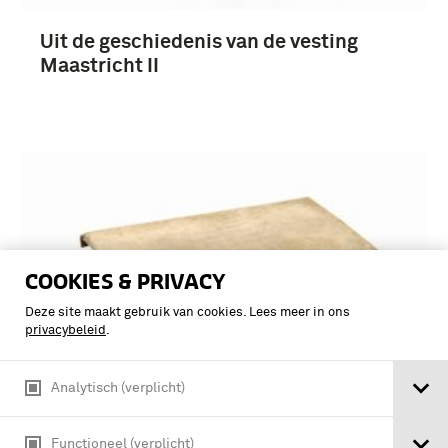
Uit de geschiedenis van de vesting
Maastricht II
COOKIES & PRIVACY
Deze site maakt gebruik van cookies. Lees meer in ons
privacybeleid
.
Analytisch (verplicht)
Tot hulp geroepen' : korte geschiedenis
Functioneel (verplicht)