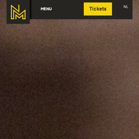
Deutsch
NL
MENU
Tickets