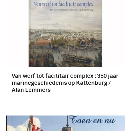
boek (24)
chronologie (7)
Van werf tot facilitair complex : 350 jaar
1901-1950 (6)
marinegeschiedenis op Kattenburg /
Tweede Wereldoorlog (1939-1945) (5)
Alan Lemmers
1951-2000 (3)
Koninklijke Marine (1905-....) (29)