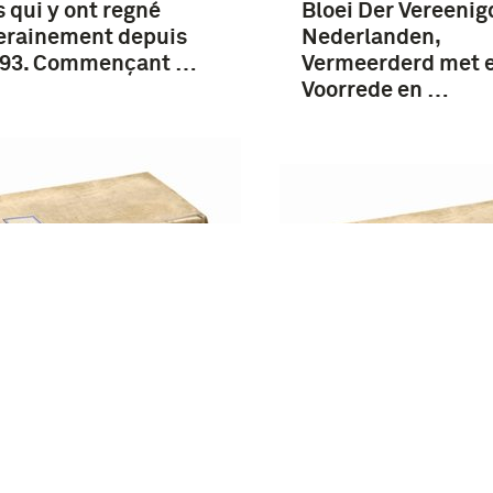
 qui y ont regné
Bloei Der Vereenig
erainement depuis
Nederlanden,
 793. Commençant …
Vermeerderd met 
Voorrede en …
enk voor de Führer /
h Kessel ; [vert. uit
tot standkomen en
rans door Henriëtte
beschrijving van h
ing]
geschenk van de
Koninklijke Neder