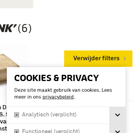
(6)
NK’
Verwijder filters
COOKIES & PRIVACY
VERFIJN RESULTAAT
Deze site maakt gebruik van cookies. Lees
Deelcollectie
meer in ons
privacybeleid
.
boek (3)
n Den
. Styl,
Analytisch (verplicht)
 van den
Geografie
mst En
Functioneel (verplicht)