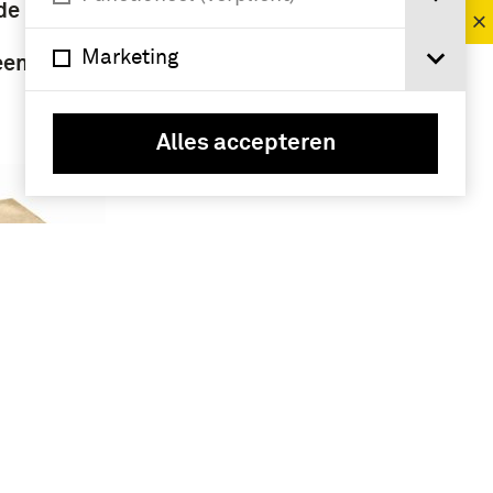
de
Nederland (6)
Marketing
een
Alles accepteren
 de
et
landse