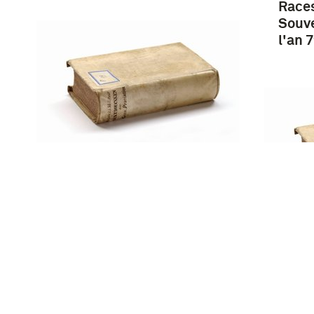
Races
Souv
l'an
Van een kostbaar
geschenk en hoe het werd
aanvaard : overdracht aan
het instructiebataljon van
eene photographie van het
gesch
Tamiang-Monument, aan
Josep
de instelling geschonken /
het F
…
Heldr