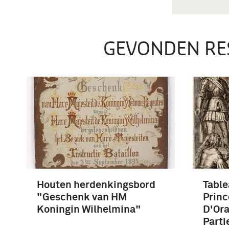
GEVONDEN RE
Houten herdenkingsbord
Table
"Geschenk van HM
Princ
Koningin Wilhelmina"
D'Ora
Parti