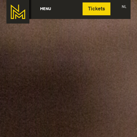
Deutsch
NL
MENU
Tickets