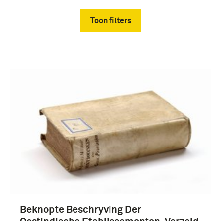
Toon filters
Verwijder filters
boek (730)
atlas (44)
woordenboek (39)
handboek (20)
Beknopte Beschryving Der
Meer