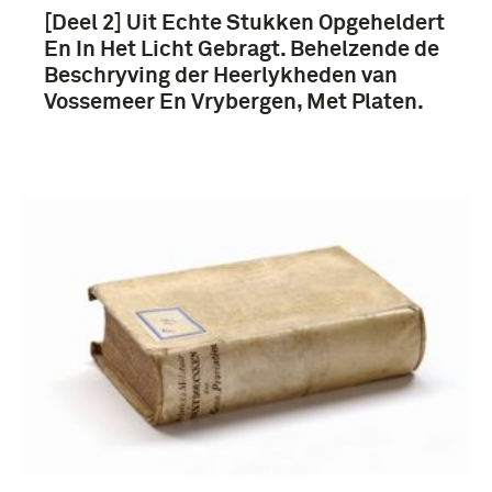
[Deel 2] Uit Echte Stukken Opgeheldert
Verenigde Oost-Indische Compagnie (VOC) (3)
En In Het Licht Gebragt. Behelzende de
Beschryving der Heerlykheden van
Vossemeer En Vrybergen, Met Platen.
Nederland (222)
Nederlands-Indië (55)
Frankrijk (49)
Europa (31)
Meer