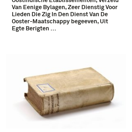
Oostindische Etablissementen, Verzeld
Van Eenige Bylagen, Zeer Dienstig Voor
Lieden Die Zig In Den Dienst Van De
Ooster-Maatschappy begeeven, Uit
Egte Berigten …
1751-1800 (171)
1701-1750 (122)
chronologie (105)
1901-1950 (68)
Meer
Ministère de la Guerre (25)
Rollin, Charles (14)
Stolberg-Stolberg, Friedrich Leopold zu, Graf (4)