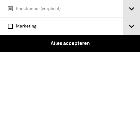
Functioneel (verplicht)
[Deel 3] Uit Echte Stukken
Opgehelderd En In Het Licht Gebragt.
Marketing
Behelzende de Heeren van Vere uit den
Huize van Borsele. Door Jacobus
Alles accepteren
Ermerins.