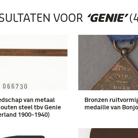
SULTATEN VOOR
(
‘GENIE’
edschap van metaal
Bronzen ruitvormi
outen steel tbv Genie
medaille van Bonjo
rland 1900-1940)