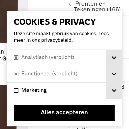
Prenten en
Tekeningen (166)
COOKIES & PRIVACY
Meer
Deze site maakt gebruik van cookies. Lees
meer in ons
privacybeleid
.
Periode
an
1851-1900 (68)
Analytisch (verplicht)
r Genie
1951-2000 (52)
Functioneel (verplicht)
1901-1950 (50)
Interbellum (1918-
Marketing
1939) (33)
Meer
Alles accepteren
Namen /