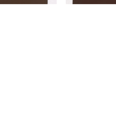
Bruine halsdoek v
textiel, 12e Pantse
Compagnie
e halsdoek van
el, 42e Pantser Genie
agnie
Bruine halsdoek v
textiel, 41e Pantse
Compagnie