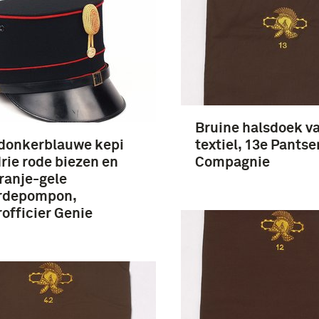
Bruine halsdoek v
 donkerblauwe kepi
textiel, 13e Pantse
rie rode biezen en
Compagnie
ranje-gele
rdepompon,
officier Genie