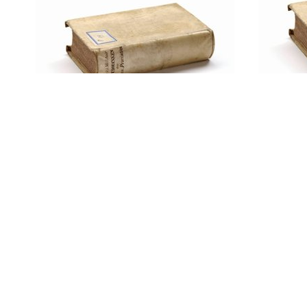
débâc
Nederland-Lombok :
C.J. 
vereerd met de hooge
medewerking van H.M. de
Koningin-Regentes :
[gedenkboek ; uitg. door
F.B. van Ditmar] ; met eene
voorrede van den …