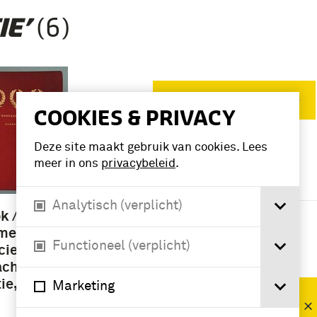
(6)
IE’
Verwijder filters
COOKIES & PRIVACY
Deze site maakt gebruik van cookies. Lees
VERFIJN RESULTAAT
meer in ons
privacybeleid
.
Deelcollectie
Analytisch (verplicht)
boek (3)
k / door
 met 100
Functioneel (verplicht)
icieren
Periode
acht van
ie, drie
Marketing
Verraad van
Lombok (1894)