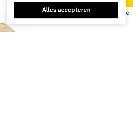
(6)
Alles accepteren
Lombok-Expeditie
(1894) (4)
Namen /
instellingen
Koninklijk
Nederlands-
Indisch Leger
(1830-1950) (3)
 de
park van
rentuin
Geografie
en even
n het
Lombok (5)
…