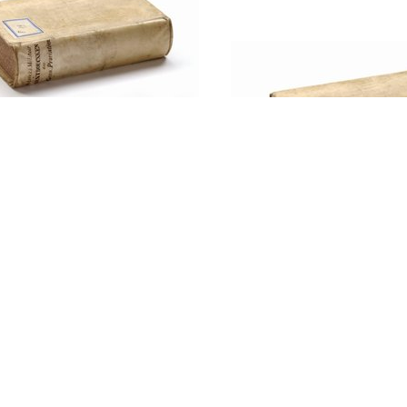
le van Lombok / door
Leendertz
Photographien van
groote zaal in het 
den planten en die
te Batavia, genom
voor de aanvang va
Militaire feest op 