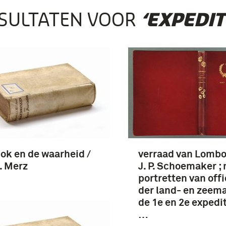
SULTATEN VOOR
‘EXPEDIT
k en de waarheid /
verraad van Lombo
. Merz
J. P. Schoemaker ;
portretten van off
der land- en zeem
de 1e en 2e expedit
…