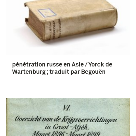
Koninklijk Nederlands-Indisch Leger (1830-1950)
(3)
Nederlands-Indië (26)
pénétration russe en Asie / Yorck de
Atjeh (6)
Wartenburg ; traduit par Begouën
Sumatra (5)
Abessinië (3)
Meer