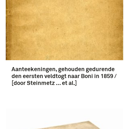
boek (52)
biografie (3)
Aanteekeningen, gehouden gedurende
1851-1900 (59)
den eersten veldtogt naar Boni in 1859 /
1801-1850 (12)
[door Steinmetz ... et al.]
1901-1950 (5)
Boni-expeditie (1859-1860) (5)
Meer