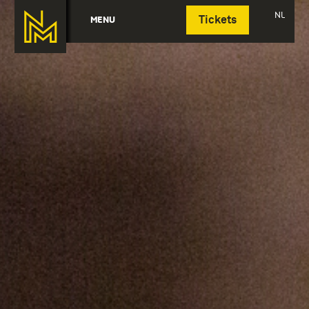
Deutsch
NL
MENU
Tickets