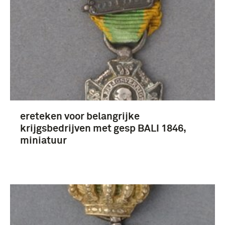
boek (9)
onderscheidingen (3)
ereteken voor belangrijke
1901-1950 (5)
krijgsbedrijven met gesp BALI 1846,
1801-1850 (4)
miniatuur
Bali-Expeditie (1906) (3)
KNIL (3)