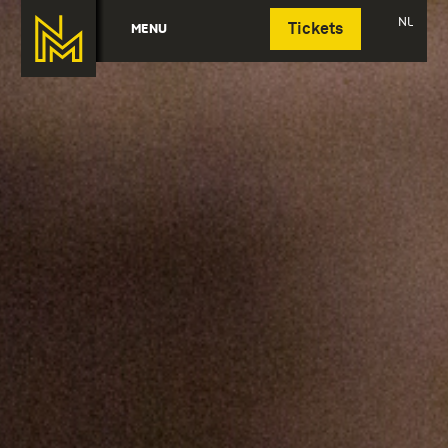
Deutsch
NL
MENU
Tickets