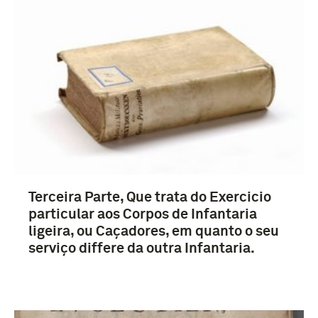
voorschrift (126)
boek (108)
boek, voorschrift (39)
handboek (3)
Terceira Parte, Que trata do Exercicio
particular aos Corpos de Infantaria
ligeira, ou Caçadores, em quanto o seu
serviço differe da outra Infantaria.
1851-1900 (14)
1751-1800 (7)
1901-1950 (5)