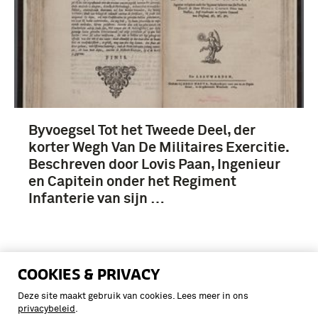
Byvoegsel Tot het Tweede Deel, der
korter Wegh Van De Militaires Exercitie.
Beschreven door Lovis Paan, Ingenieur
en Capitein onder het Regiment
Infanterie van sijn …
COOKIES & PRIVACY
Veranderingen Gemaakt In Het
Deze site maakt gebruik van cookies. Lees meer in ons
Reglement Op De Exercitien En
privacybeleid
.
Evolutien Van de Infanterie van den