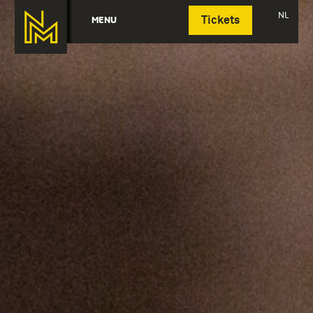
Deutsch
NL
MENU
Tickets