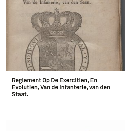
Interbellum (1871-1914) (4)
Meer
Koninklijk Nederlands-Indisch Leger (1830-1950)
(28)
Koninklijke Landmacht (1813/1814-heden) (5)
Reglement Op De Exercitien, En
Evolutien, Van de Infanterie, van den
Staat.
Nederlands-Indië (24)
Frankrijk (15)
Nederland (6)