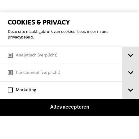
COOKIES & PRIVACY
Deze site maakt gebruik van cookies. Lees meer in ons
privacybeleid
.
Analytisch (verplicht)
Functioneel (verplicht)
Marketing
Ausbildungsvorschrift für die Artillerie.
Alles accepteren
C.: Die Exerzierschule. IV: Anhang :
Sportliche Waffenübungen. Signale