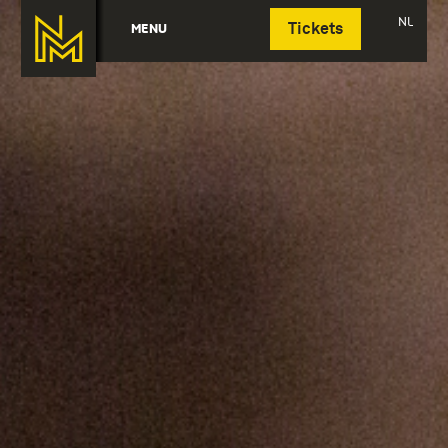
Deutsch
NL
MENU
Tickets