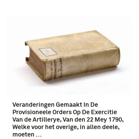
Verwijder filters
boek, voorschrift (139)
boek (49)
voorschrift (47)
Veranderingen Gemaakt In De
Provisioneele Orders Op De Exercitie
Koninklijk Nederlands-Indisch Leger (1830-1950)
Van de Artillerye, Van den 22 Mey 1790,
(66)
Welke voor het overige, in allen deele,
moeten …