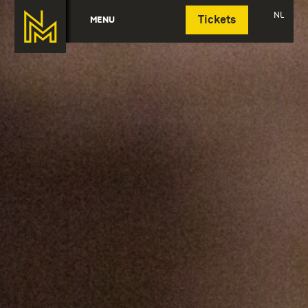
Deutsch
NL
MENU
Tickets