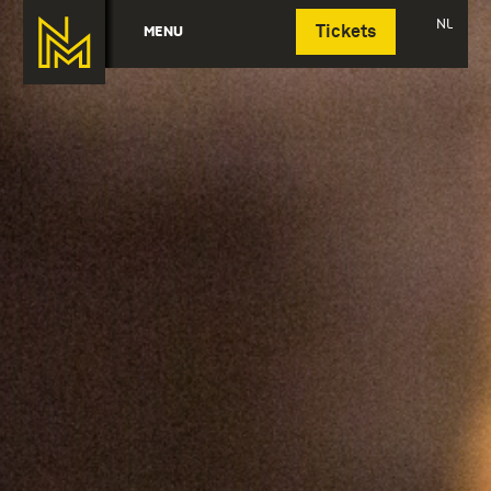
Deutsch
NL
MENU
Tickets