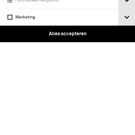
Functioneel (verplicht)
Marketing
Alles accepteren
Mouwschild OVW-N.I.