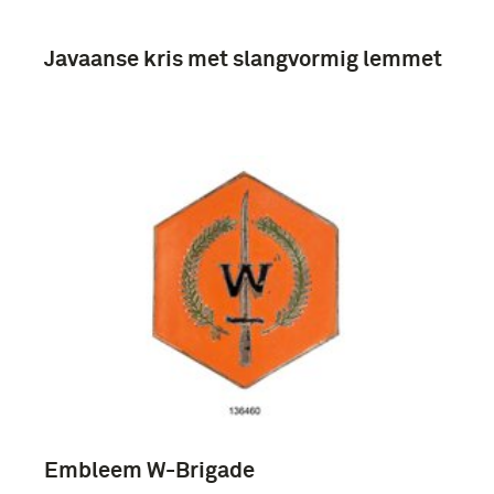
Tentara Nasional Indonesia (TNI) (10)
Javaanse kris met slangvormig lemmet
4e Regiment Infanterie (1945-1950) (9)
Duuren, Aalbert van (9)
Oorlogsvrijwilligers (9)
Embleem W-Brigade