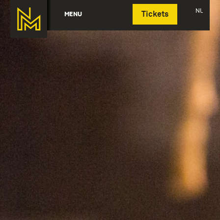
Deutsch
NL
MENU
Tickets