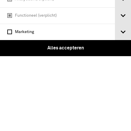
Javaanse kris met slangvormig lemmet
Functioneel (verplicht)
Marketing
Alles accepteren
Embleem W-Brigade