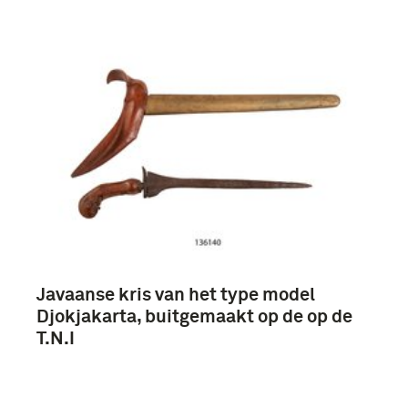
Verwijder filters
etnografica (9)
4e Regiment Infanterie (1945-1950) (9)
Javaanse kris van het type model
Duuren, Aalbert van (9)
Djokjakarta, buitgemaakt op de op de
Oorlogsvrijwilligers (9)
T.N.I
Tentara Nasional Indonesia (TNI) (9)