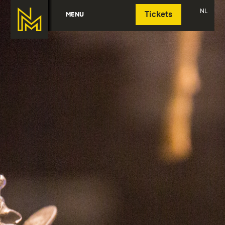
Deutsch
NL
MENU
Tickets