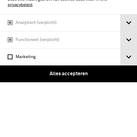
privacybeleid
.
Analytisch (verplicht)
Functioneel (verplicht)
Marketing
Alles accepteren
Erkenning : van oorlogstrauma naar
klaagcultuur / Jolande Withuis
Tickets