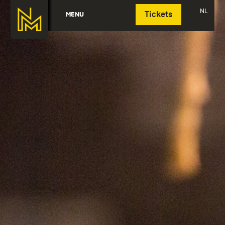
Deutsch
NL
MENU
Tickets