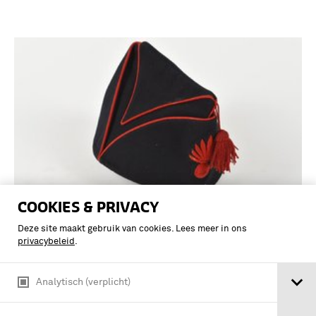
COOKIES & PRIVACY
Deze site maakt gebruik van cookies. Lees meer in ons
Donkerblauwe veldmuts met rode
privacybeleid
.
kwast, embleem met rode granaat, rode
bies
Analytisch (verplicht)