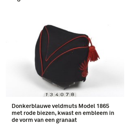
101 Genie-gevechtsgroep (4)
Koninklijke Landmacht (1813/1814-heden) (3)
Bremen (4)
Duitsland (4)
Enschede (4)
Nederland (4)
Donkerblauwe veldmuts Model 1865
met rode biezen, kwast en embleem in
de vorm van een granaat