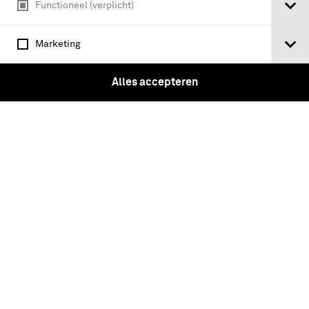
Functioneel (verplicht)
Marketing
Alles accepteren
Blauw witte vlag met NATO embleem