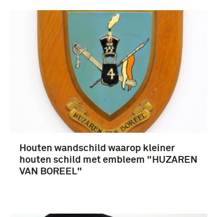
hoofddeksels (10)
Huzaren van Boreel (41)
Houten wandschild waarop kleiner
cavalerie (16)
houten schild met embleem "HUZAREN
Aan- en Afvoertroepen (6)
VAN BOREEL"
Garderegiment Fuseliers Prinses Irene (6)
Meer