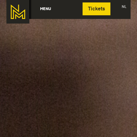
Deutsch
NL
MENU
Tickets