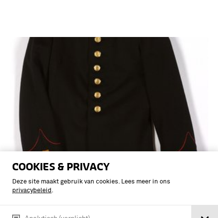
COOKIES & PRIVACY
Jas Gekleed Tenue van donkerblauw
Deze site maakt gebruik van cookies. Lees meer in ons
laken voor een Cadet-vaandrig Kon.
privacybeleid
.
Milit. Academie (Op.L.1912-1940)