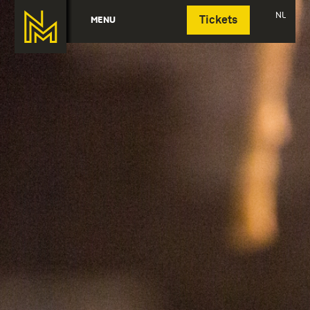
Deutsch
NL
MENU
Tickets