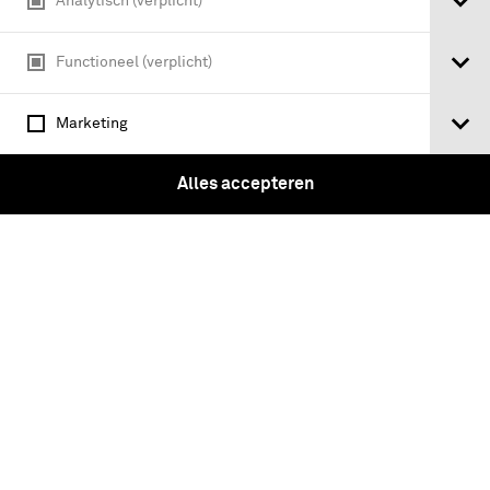
Analytisch (verplicht)
Functioneel (verplicht)
Marketing
Alles accepteren
Jas Gekleed Tenue van zwart laken voor
een cadet-vaandrig der Koninklijke
Militaire Academie (ca. 1935)