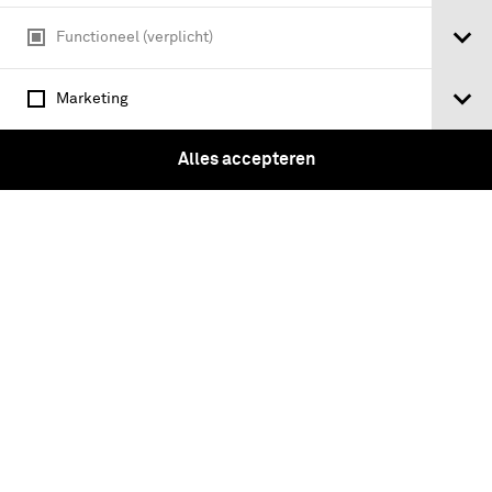
Functioneel (verplicht)
Marketing
Alles accepteren
Jas Gekleed Tenue van donkerblauw
laken voor een Cadet-sergeant Kon.
Milit. Academie (Op.L. 1912-1940)