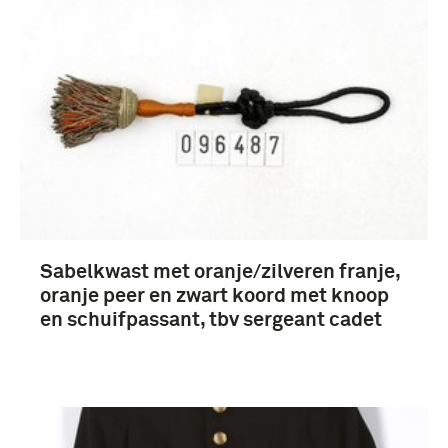
uniformen (4)
cadet-sergeant (8)
Sabelkwast met oranje/zilveren franje,
Koninklijke Militaire Academie (7)
oranje peer en zwart koord met knoop
Opleidingen (4)
en schuifpassant, tbv sergeant cadet
Nederland (10)