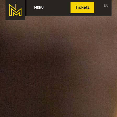
Deutsch
NL
MENU
Tickets