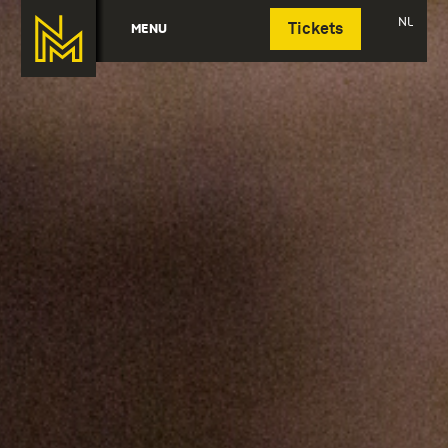
Deutsch
NL
MENU
Tickets