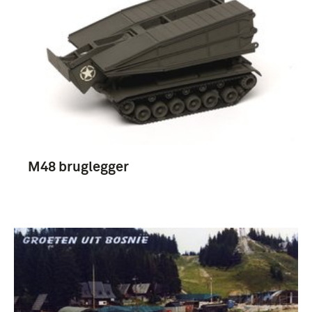
boek (28)
M48 bruglegger