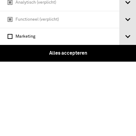
Analytisch (verplicht)
Flüsse mit bewaldeten Ufern
Functioneel (verplicht)
Marketing
Alles accepteren
Motor, Diesel, cpl. m/versnellingsbak,
koppeling en koelsysteem voor
Gevechtstank, Rups Leopard 1 V.