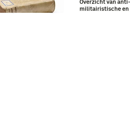
Overzicht van anti
militairistische en
radicaal-pacifisti
groeperingen / [Mil
Inlichtingendienst
LLETIN
Nato '74 :
nationaal
atencongres