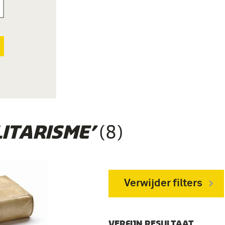
(8)
LITARISME’
Verwijder filters
VERFIJN RESULTAAT