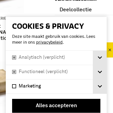
Deelcollectie
ERIES
boek (6)
COOKIES & PRIVACY
t
 NATO's
Deze site maakt gebruik van cookies. Lees
Periode
tics /
meer in ons
privacybeleid
.
Koude Oorlog
(1945-1990) (8)
Analytisch (verplicht)
Functioneel (verplicht)
Marketing
Alles accepteren