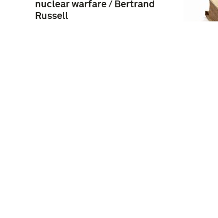
nuclear warfare / Bertrand
Russell
BVD-BU
Anti 
inter
sold
AWG INFORMATIE
Kruisraketten : langs
slinkse wegen