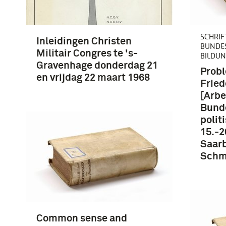
SCHRIF
Inleidingen Christen
BUNDES
Militair Congres te 's-
BILDU
Gravenhage donderdag 21
Prob
en vrijdag 22 maart 1968
Fried
[Arbe
Bunde
polit
15.-2
Saarb
Schmi
Common sense and