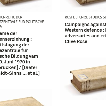
TENREIHE DER
RUSI DEFENCE STUDIES S
ZENTRALE FÜR POLITISCHE
Campaigns agains
NG
Western defence :
leme der
adversaries and cri
enserziehung :
Clive Rose
itstagung der
zentrale für
ische Bildung vam
0. Juni 1970 in
rücken] / [Dieter
dt-Sinns ... et al.]