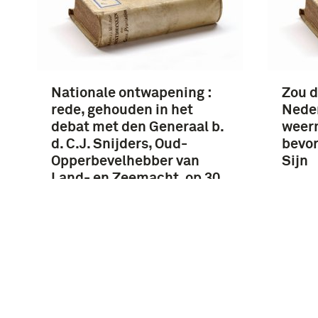
Nationale ontwapening :
Zou d
rede, gehouden in het
Nede
debat met den Generaal b.
weer
d. C.J. Snijders, Oud-
bevor
Opperbevelhebber van
Sijn
Land- en Zeemacht, op 30
September 1924 / …