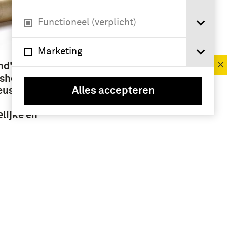
Functioneel (verplicht)
VERFIJN RESULTAAT
Deelcollectie
Marketing
redevoering (3)
nd's
sheid,
eus-
Alles accepteren
lijke en
g van den
,
lgemeene