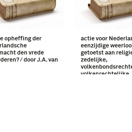
e opheffing der
actie voor Nederla
rlandsche
eenzijdige weerloo
macht den vrede
getoetst aan religi
deren? / door J.A. van
zedelijke,
volkenbondsrechte
volkenrechtelijke
beginselen / lezin
kapitein A.J. Maas
gehouden in de a
vergadering van …