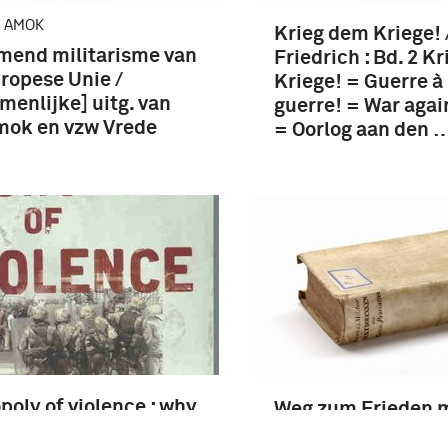
E AMOK
Krieg dem Kriege! 
mend militarisme van
Friedrich : Bd. 2 K
ropese Unie /
Kriege! = Guerre à 
menlijke] uitg. van
guerre! = War agai
mok en vzw Vrede
= Oorlog aan den 
oly of violence : why
Weg zum Frieden 
eans hate going to
"Aufruf an die Gew