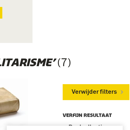
(7)
LITARISME’
Verwijder filters
VERFIJN RESULTAAT
Deelcollectie