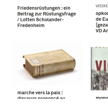
VEEDE
Friedensrüstungen : ein
opko
Beitrag zur Rüstungsfrage
de Eu
/ Lotten Scholander-
[geza
Fredenheim
VD A
marche vers la paix :
monop
discours prononcé au
Europ
cercle international le 24