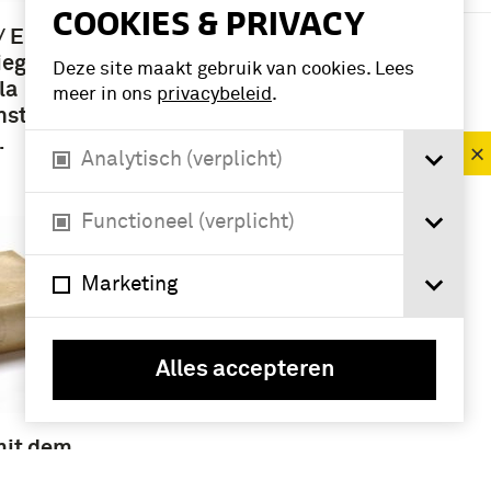
COOKIES & PRIVACY
boek (6)
/ Ernst
rieg dem
Deze site maakt gebruik van cookies. Lees
la
meer in ons
privacybeleid
.
Geografie
nst war!
…
Europa (7)
Analytisch (verplicht)
Functioneel (verplicht)
Marketing
Alles accepteren
mit dem
issen" /