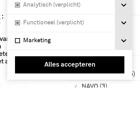
Wereldoorlog
Analytisch (verplicht)
(1914-1918) (14)
 :
Meer
Functioneel (verplicht)
r
 vam
Marketing
Namen /
n
instellingen
eter
t al.]
Sociaal-
Alles accepteren
Democratische
Arbeiderspartij (5)
NAVO (3)
Volkenbond (1920-
1946) (3)
Geografie
Nederland (70)