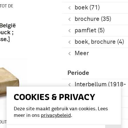
TOT DE
boek (71)
brochure (35)
 België
pamflet (5)
ouck ;
se.]
boek, brochure (4)
Meer
Periode
Interbellum (1918-
1939) (48)
COOKIES & PRIVACY
1901-1950 (19)
Deze site maakt gebruik van cookies. Lees
1951-2000 (19)
meer in ons
privacybeleid
.
LITISCHE
Eerste