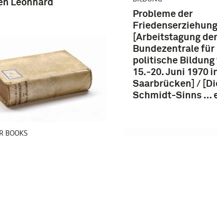
en Leonhard
Probleme der
Friedenserziehung
[Arbeitstagung de
Bundezentrale für
politische Bildung
15.-20. Juni 1970 i
Saarbrücken] / [Di
Schmidt-Sinns ... e
R BOOKS
can I come home? : A
e on amnesty for
s, antiwar prisoners,
thers / Edited by
y Polner