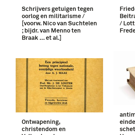
Schrijvers getuigen tegen
Fried
oorlog en militarisme /
Beitr
[voorw. Nico van Suchtelen
/ Lot
; bijdr. van Menno ten
Fred
Braak ... et al.]
antim
Ontwapening,
einde
christendom en
schet