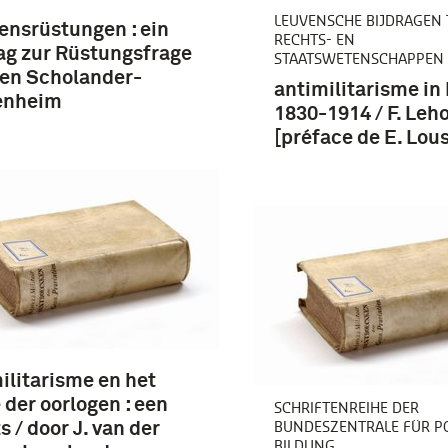
LEUVENSCHE BIJDRAGEN 
ensrüstungen : ein
RECHTS- EN
ag zur Rüstungsfrage
STAATSWETENSCHAPPEN
ten Scholander-
antimilitarisme in
enheim
1830-1914 / F. Leh
[préface de E. Lous
ilitarisme en het
 der oorlogen : een
SCHRIFTENREIHE DER
BUNDESZENTRALE FÜR PO
s / door J. van der
BILDUNG