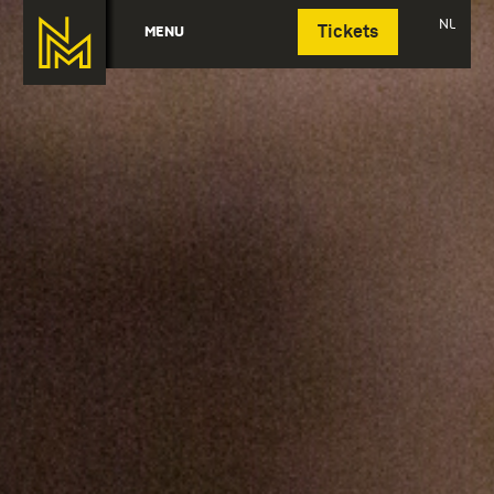
Deutsch
NL
MENU
Tickets