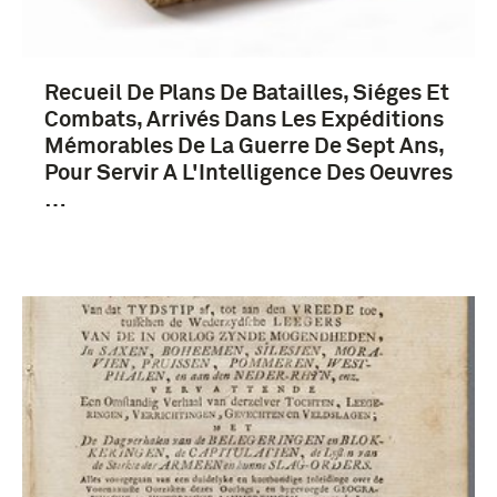
Recueil De Plans De Batailles, Siéges Et
Zevenjarige Oorlog (1756-1763) (65)
Combats, Arrivés Dans Les Expéditions
1751-1800 (43)
Mémorables De La Guerre De Sept Ans,
Pour Servir A L'Intelligence Des Oeuvres
…
Broglie, Victor-François (3)
Frederik II (koning van Pruisen) (3)
Reden, von (3)
Duitsland (17)