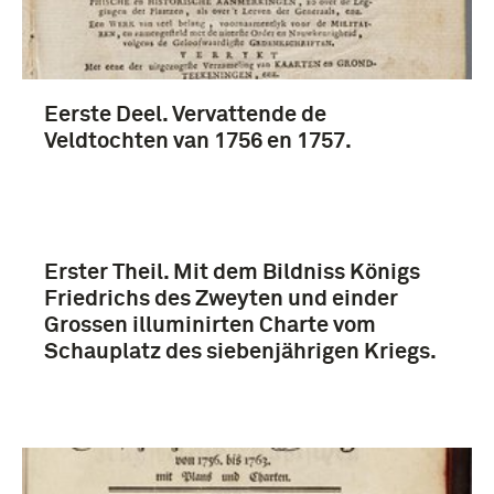
Pruisen (koninkrijk) (10)
Verenigd Koninkrijk (8)
Europa (5)
Eerste Deel. Vervattende de
Veldtochten van 1756 en 1757.
Meer
Erster Theil. Mit dem Bildniss Königs
Friedrichs des Zweyten und einder
Grossen illuminirten Charte vom
Schauplatz des siebenjährigen Kriegs.