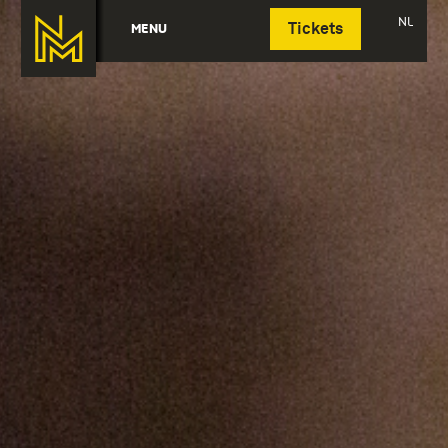
Deutsch
NL
MENU
Tickets