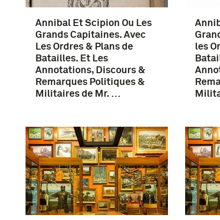
Annibal Et Scipion Ou Les
Annib
Grands Capitaines. Avec
Grand
Les Ordres & Plans de
les O
Batailles. Et Les
Batai
Annotations, Discours &
Annot
Remarques Politiques &
Remar
Militaires de Mr. …
Milit