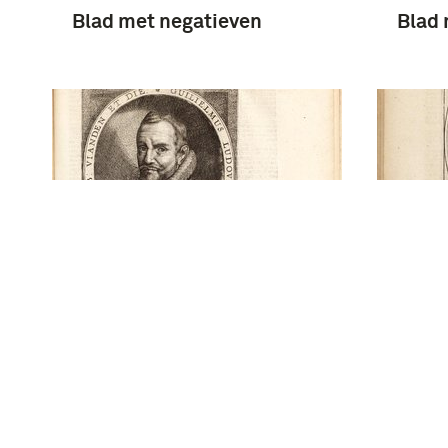
Blad met negatieven
Blad 
Willem Lodewijk -
Wilhe
Afbeeldinghe, ende
van N
Beschrijvinghe van alle de
Catze
Veld-slagen, Belegeringen,
Dietz
en and're notable
Gouve
geschiedenissen,
Groe
ghevallen in de
Omla