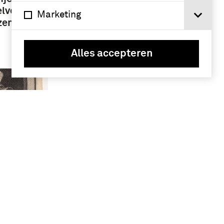
elver
Marketing
zen haar
Alles accepteren
raaf van
r van
ngen -
g uit: