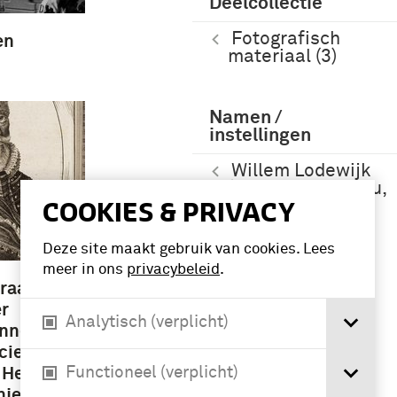
Deelcollectie
Fotografisch
en
materiaal (3)
Namen /
instellingen
Willem Lodewijk
(graaf van Nassau,
COOKIES & PRIVACY
stadhouder van
Friesland
Groningen en
Deze site maakt gebruik van cookies. Lees
Drenthe) (8)
meer in ons
privacybeleid
.
raaf van
r
Analytisch (verplicht)
nneel
cierdt
Functioneel (verplicht)
e Helden
je: