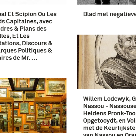
al Et Scipion Ou Les
Blad met negatiev
s Capitaines, avec
rdres & Plans des
lles, Et Les
ations, Discours &
ques Politiques &
aires de Mr. …
Willem Lodewyk, G
Nassou - Nassouse
Heldens Pronk-Too
Opgetooydt, en Vol
met de Keurlijkst
van Nassou en Oran