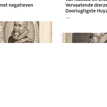
met negatieven
Vervaatende dierz
Doorlugtigste Huy
…
lm Lodowijck Grave
assau,
nellenboge, Vianden,
Willem Lodewijk, G
. Heere tot Bilsteijn,
Nassau, Stadhoude
rneur van Vrieslant,
Friesland en Groni
ningen ende de
Illustratie afkomsti
nden - Emanvels Van
Jan Wagenaar,