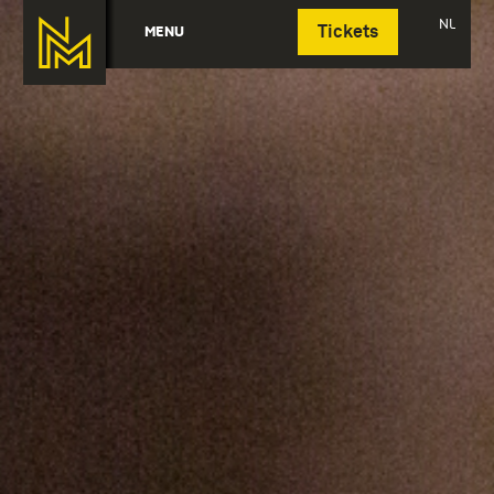
Deutsch
NL
MENU
Tickets