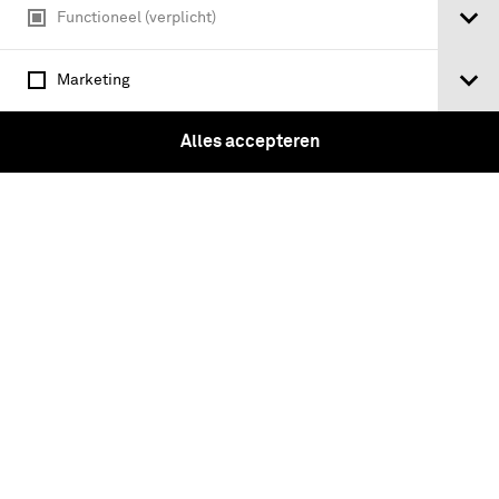
Functioneel (verplicht)
Marketing
militaire pensioenen bij de land- en
zeemacht zoowel in Nederland als in
Alles accepteren
Indië / door A.W.P. Weitzel