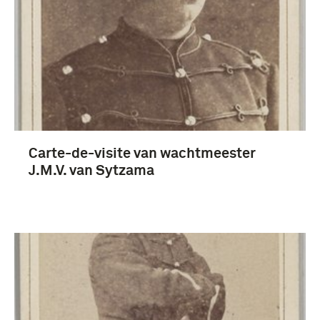
Fotografisch materiaal (3)
huzaar (Wapen der Cavalerie) (3)
Carte-de-visite van wachtmeester
Koninklijke Landmacht (1813/1814-heden) (3)
J.M.V. van Sytzama
Sytzama, J.M.V. (3)