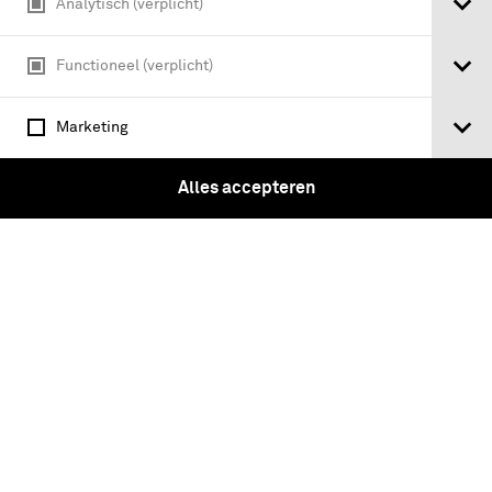
Analytisch (verplicht)
Functioneel (verplicht)
Marketing
Carte-de-visite van wachtmeester
J.M.V. van Sytzama leunend tegen een
Alles accepteren
stoel
Tickets