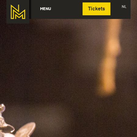
Deutsch
NL
MENU
Tickets