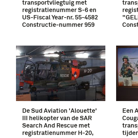
transportvliegtuig met
trans
registratienummer S-6 en
regis
US-Fiscal Year-nr. 55-4582
"GEL
Constructie-nummer 959
Cons
De Sud Aviation 'Alouette'
Een 
III helikopter van de SAR
Couga
Search And Rescue met
trans
registratienummer H-20,
tijde