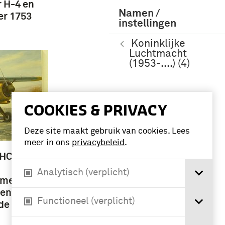
 H-4 en
Namen /
r 1753
instellingen
Koninklijke
Luchtmacht
(1953-....) (4)
COOKIES & PRIVACY
Deze site maakt gebruik van cookies. Lees
meer in ons
privacybeleid
.
DHC-2
Analytisch (verplicht)
 met
dens de
Functioneel (verplicht)
 de