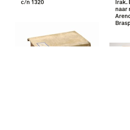
c/n 1320
Irak.
naar 
Aren
Brasp
Handboek pastorale
sociologie : Noord-Holland
benoorden het IJ, de
Waddeneilanden en
Topog
Friesland (zonder de
Noord
Bouwhoek) / W. Banning
Holla
Holl