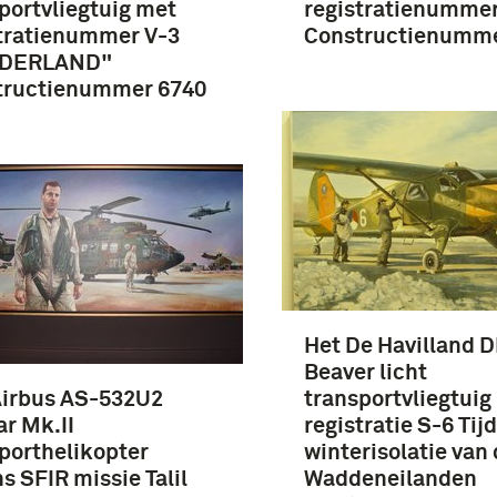
portvliegtuig met
registratienummer
tratienummer V-3
Constructienumme
DERLAND"
tructienummer 6740
Het De Havilland 
Beaver licht
Airbus AS-532U2
transportvliegtuig
r Mk.II
registratie S-6 Tij
porthelikopter
winterisolatie van
ns SFIR missie Talil
Waddeneilanden