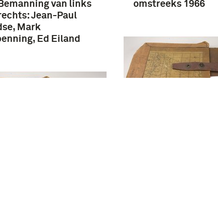
 Bemanning van links
omstreeks 1966
rechts: Jean-Paul
dse, Mark
enning, Ed Eiland
Topografische kaar
Zuid Noord-Hollan
Oostelijke (Duitse)
rafische kaart van
Waddeneilanden o
 Zeeland, Zuid Zuid-
houten plank
nd en de Noord-
andse