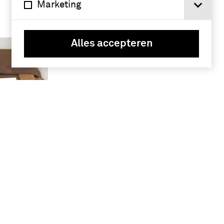
Marketing
Alles accepteren
t van
d en de
p een