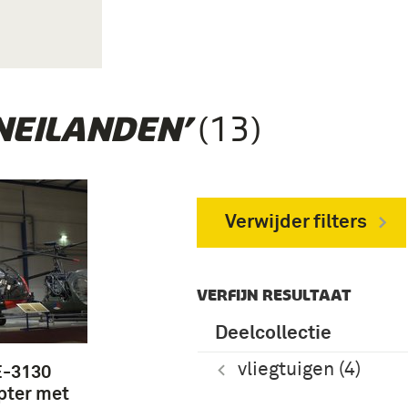
(13)
EILANDEN’
Verwijder filters
VERFIJN RESULTAAT
Deelcollectie
vliegtuigen (4)
E-3130
opter met