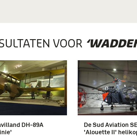
SULTATEN VOOR
‘WADDEN
villand DH-89A
De Sud Aviation S
nie'
'Alouette II' helik