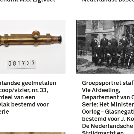
rlandse geelmetalen
Groepsportret staf 
oop/vizier, nr. 33,
VIe Afdeeling,
deel van een
Departement van O
vlak bestemd voor
Serie: Het Minister
erie
Oorlog - Glasnegat
bestemd voor J. K
De Nederlandsche
Strijdmacht en …