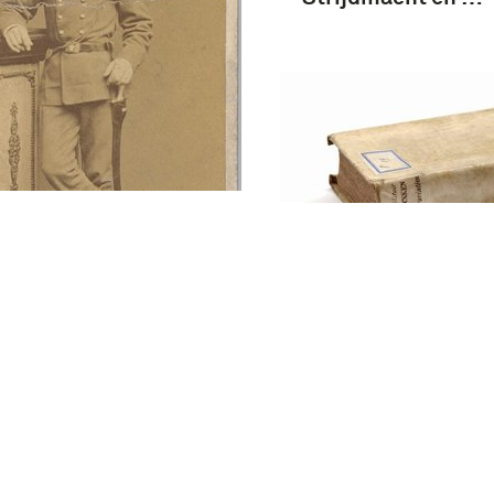
et van een onbekende
terist met sabel
Nederlandsche Infa
poging tot het win
aanhangers voor e
stelsel van uitgebr
militie-contingen
een eersten oefent
zes maanden voor 
wapen …