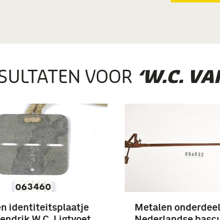
SULTATEN VOOR
‘W.C. VA
n identiteitsplaatje
Metalen onderdeel
endrik W.C. Ligtvoet
Nederlandse basc