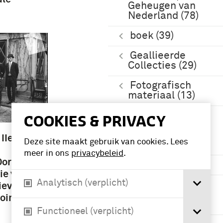
Geheugen van
Nederland (78)
boek (39)
Geallieerde
Collecties (29)
Fotografisch
materiaal (13)
Meer
COOKIES & PRIVACY
IIe en
Deze site maakt gebruik van cookies. Lees
Periode
meer in ons
privacybeleid
.
orlog /
1901-1950 (3)
ie van
Analytisch (verplicht)
Tweede
ieven
Wereldoorlog
ooiman,
(1939-1945) (3)
Functioneel (verplicht)