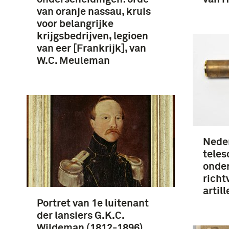
van oranje nassau, kruis
voor belangrijke
krijgsbedrijven, legioen
van eer [Frankrijk], van
W.C. Meuleman
Nede
telesc
onder
richt
artill
Portret van 1e luitenant
der lansiers G.K.C.
Wildeman (1812-1896)