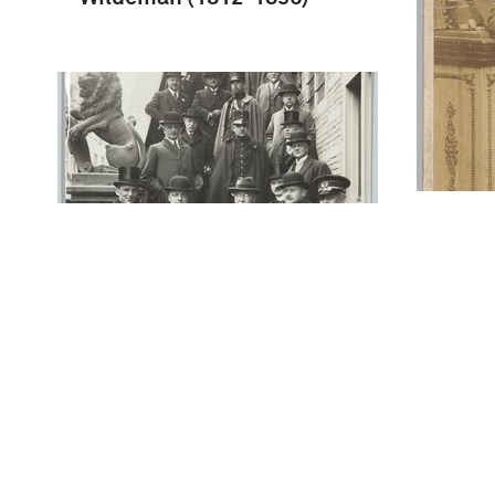
Portr
infan
Zaterdag 14 Mei werd te
Alkmaar een landdag
gehouden door de
Bijzondere Vrijwillige
Landstorm. Deze landdag
werd o.a. bijgewoond door
verschillende autoriteiten,
terwijl op het …