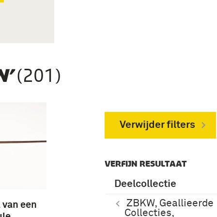
(201)
N’
Verwijder filters
VERFIJN RESULTAAT
Deelcollectie
ZBKW, Geallieerde
 van een
Collecties,
ule