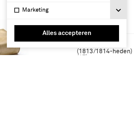
chronologie (3)
Marketing
Namen /
instellingen
Alles accepteren
Koninklijke
Landmacht
(1813/1814-heden)
(47)
infanterie (26)
Koninklijk
nterie :
Nederlands-
nen van
Indisch Leger
en
(1830-1950) (15)
eider
cavalerie (13)
t met
ijd van
Meer
het