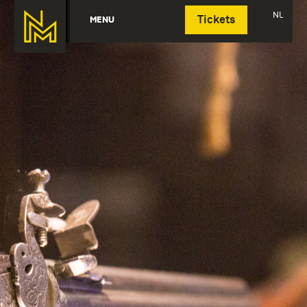
Deutsch
NL
MENU
Tickets