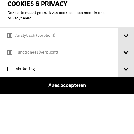
COOKIES & PRIVACY
Deze site maakt gebruik van cookies. Lees meer in ons
privacybeleid
.
Tickets
Analytisch (verplicht)
Functioneel (verplicht)
Instagram
Facebook
Youtube
Linkedin
Marketing
Vragen?
Alles accepteren
Over ons
Pers & Nieuws
Nieuwsbrief
Werken bij