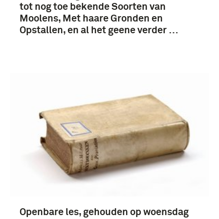
chronologie (4)
tot nog toe bekende Soorten van
Moolens, Met haare Gronden en
1901-1950 (3)
Opstallen, en al het geene verder …
Vuuren, H. van (25)
Koninklijke Landmacht (1813/1814-heden) (14)
Paardenarts (14)
Veterinaire Dienst (14)
Meer
Nederland (3)
Openbare les, gehouden op woensdag