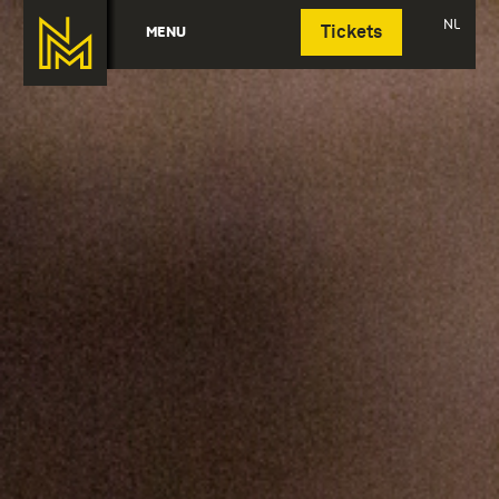
Deutsch
NL
MENU
Tickets