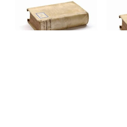
PEGASUS REEKS
Staat en revolutie : de leer
Marx
van het Marxisme over de
W.I. L
staat en de taak van het
Russ.
proletariaat in de revolutie
/ W.I. Lenin ; …