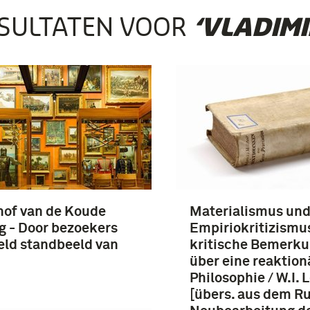
SULTATEN VOOR
‘VLADIMI
of van de Koude
Materialismus un
g - Door bezoekers
Empiriokritizismus
eld standbeeld van
kritische Bemerk
n
über eine reaktion
Philosophie / W.I. L
[übers. aus dem Ru