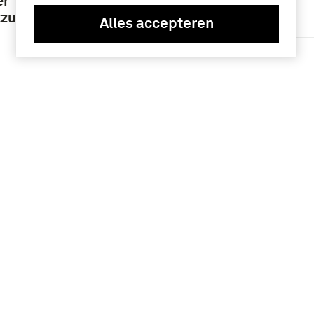
er
zung:
Geografie
Alles accepteren
Rusland (3)
een
et
 Lenin