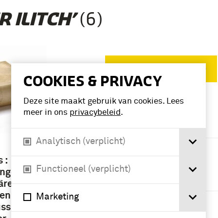
(6)
R ILITCH’
Verwijder filters
COOKIES & PRIVACY
Deze site maakt gebruik van cookies. Lees
VERFIJN RESULTAAT
meer in ons
privacybeleid
.
Deelcollectie
Analytisch (verplicht)
boek (4)
d
 :
Functioneel (verplicht)
ungen
Periode
äre
enin ;
Marketing
1901-1950 (4)
ss.;