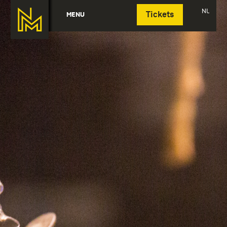
Deutsch
NL
MENU
Tickets