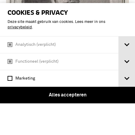
COOKIES & PRIVACY
Deze site maakt gebruik van cookies. Lees meer in ons
privacybeleid
.
Analytisch (verplicht)
Functioneel (verplicht)
Marketing
Louis van Boisot, Admiraal van Zeeland
- Illustratie afkomstig uit: Jan
Alles accepteren
Wagenaar, Vaderlandsche historie,
vervattende de geschiedenissen der nu
Vereenigde Nederlanden. Amsterdam
1749-1759