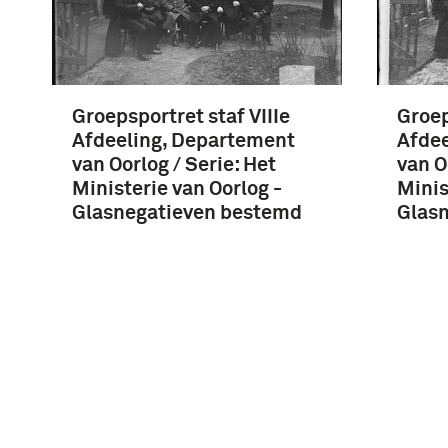
Groepsportret staf VIIIe
Groep
Afdeeling, Departement
Afdee
van Oorlog / Serie: Het
van O
Ministerie van Oorlog -
Minis
Glasnegatieven bestemd
Glas
voor J. Kooiman, De
voor 
Nederlandsche
Nede
Strijdmacht en hare
Strij
Mobilisatie …
Mobil