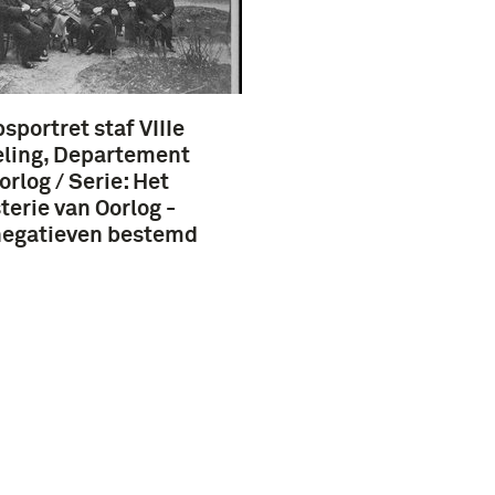
sportret staf VIIIe
ling, Departement
orlog / Serie: Het
terie van Oorlog -
negatieven bestemd
J. Kooiman, De
rlandsche
dmacht en hare
isatie …