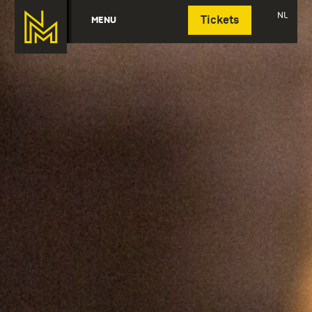
Deutsch
NL
MENU
Tickets