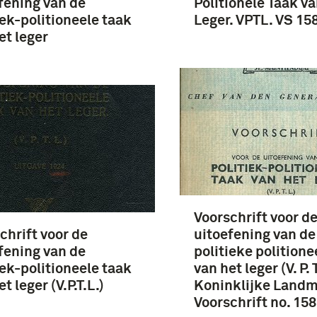
fening van de
Politionele Taak va
iek-politioneele taak
Leger. VPTL. VS 15
et leger
Voorschrift voor d
chrift voor de
uitoefening van de
fening van de
politieke politione
iek-politioneele taak
van het leger (V. P. T
t leger (V.P.T.L.)
Koninklijke Land
Voorschrift no. 15