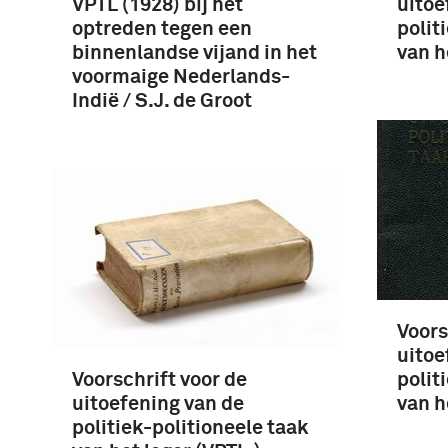
VPTL (1928) bij het
uitoe
optreden tegen een
polit
binnenlandse vijand in het
van h
voormaige Nederlands-
Indië / S.J. de Groot
Voors
uitoe
Voorschrift voor de
polit
uitoefening van de
van he
politiek-politioneele taak