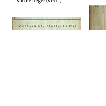
van het leger (VPTL.)
Voors
uitoe
Voorschrift voor de
polit
uitoefening van de
van he
politieke politioneele taak
Koni
van het leger (V. P. T. L.) -
Voors
Koninklijke Landmacht
Voorschrift no. 1581