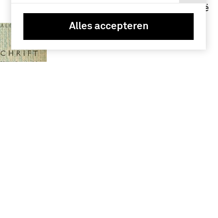
Nederlands-Indië
(12)
Alles accepteren
e
ele taak
. L.) -
macht
81