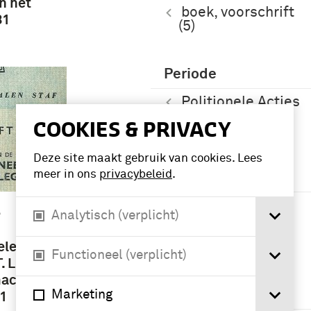
n het
boek, voorschrift
81
(5)
Periode
Politionele Acties
(1947-1949) (7)
COOKIES & PRIVACY
Deze site maakt gebruik van cookies. Lees
Namen /
meer in ons
privacybeleid
.
instellingen
Koninklijk
e
Analytisch (verplicht)
Nederlands-
Indisch Leger
ele taak
(1830-1950) (16)
Functioneel (verplicht)
. L.) -
macht
Geografie
Marketing
81