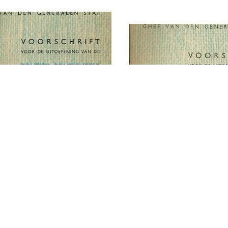
chrift voor de
fening van de
Voorschrift voor d
ieke politioneele taak
uitoefening van de
t leger (V. P. T. L.) -
politieke politione
nklijke Landmacht
van het leger (V. P. T
chrift no. 1581
Koninklijke Land
Voorschrift no. 15