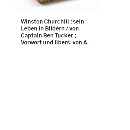
Winston Churchill : sein
Leben in Bildern / von
Captain Ben Tucker ;
Vorwort und übers. von A.
Lätt ; Einl. von Cuthbert
Headlam
Instagram
Facebook
Youtube
Linkedin