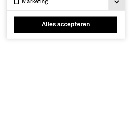
Marketing
Alles accepteren
Tickets
Verlengde Paltzerweg 1
3768 MX Soest