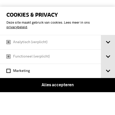
COOKIES & PRIVACY
Deze site maakt gebruik van cookies. Lees meer in ons
privacybeleid
.
Analytisch (verplicht)
Tickets
Functioneel (verplicht)
Marketing
Instagram
Facebook
Youtube
Linkedin
Vragen?
Alles accepteren
Over ons
Pers & Nieuws
Nieuwsbrief