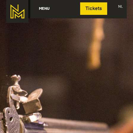
Deutsch
NL
MENU
Tickets