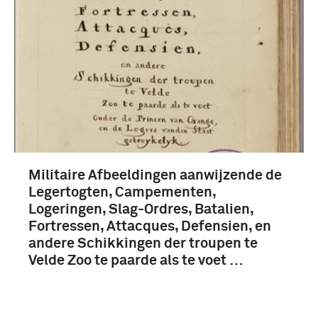
Oude drukken, Geheugen van Nederland (167)
Staatse Leger (1579-1795) (168)
Militaire Afbeeldingen aanwijzende de
infanterie (54)
Legertogten, Campementen,
artillerie (26)
Logeringen, Slag-Ordres, Batalien,
Fortressen, Attacques, Defensien, en
cavalerie (21)
andere Schikkingen der troupen te
Velde Zoo te paarde als te voet …
Meer