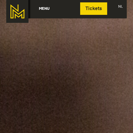
Deutsch
NL
MENU
Tickets