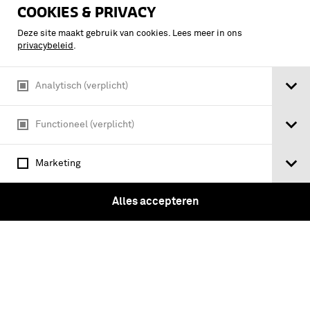
COOKIES & PRIVACY
Deze site maakt gebruik van cookies. Lees meer in ons
privacybeleid
.
Analytisch (verplicht)
Functioneel (verplicht)
Marketing
Tafel van eskadrons - Militaire
Afbeeldingen aanwijzende de
Alles accepteren
Legertogten, Campementen,
Logeringen, Slag-Ordres, Batalien,
Fortressen, Attacques, Defensien, en
andere Schikkingen der troupen te
Velde Zoo te …