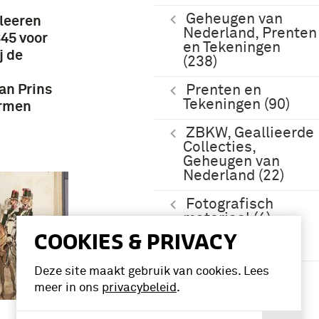
Geheugen van
leeren
Nederland, Prenten
45 voor
en Tekeningen
j de
(238)
an Prins
Prenten en
Tekeningen (90)
ormen
ZBKW, Geallieerde
Collecties,
Geheugen van
Nederland (22)
Fotografisch
materiaal (4)
COOKIES & PRIVACY
Periode
Meer
Deze site maakt gebruik van cookies. Lees
1801-1850 (3)
meer in ons
privacybeleid
.