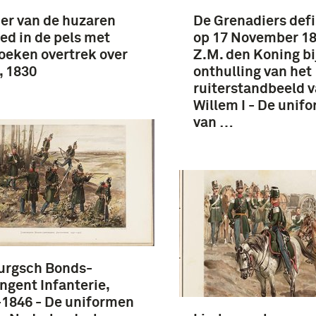
ier van de huzaren
De Grenadiers defi
ed in de pels met
op 17 November 18
eken overtrek over
Z.M. den Koning bi
, 1830
onthulling van het
ruiterstandbeeld v
Willem I - De unif
van …
urgsch Bonds-
ngent Infanterie,
1846 - De uniformen