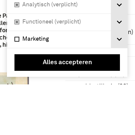
Namen /
Analytisch (verplicht)
instellingen
e Paard
Koninklijke
Functioneel (verplicht)
lerie,
Landmacht
iformen
(1813/1814-heden)
sche
(139)
Marketing
 hier te
infanterie (65)
Alles accepteren
Koninklijk
Hollands Leger
(1806-1810) (24)
veldartillerie (23)
Meer