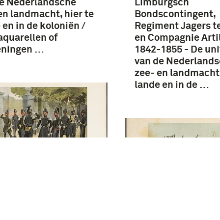
de Nederlandsche
Limburgsch
en landmacht, hier te
Bondscontingent,
 en in de koloniën /
Regiment Jagers t
aquarellen of
en Compagnie Artil
eningen …
1842-1855 - De un
van de Nederland
zee- en landmacht,
lande en in de …
giment Lansiers,
-1849, Limburgsch
-Contingent, Jagers