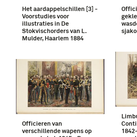
Het aardappelschillen [3] -
Offic
Voorstudies voor
gekle
illustraties in De
wasdo
Stokvischorders van L.
sjako
Mulder, Haarlem 1884
Limb
Officieren van
Conti
verschillende wapens op
1842-