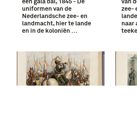
een gala bal, 1845 - De
van 
uniformen van de
zee- 
Nederlandsche zee- en
lande
landmacht, hier te lande
naar 
en in de koloniën …
teek
1e Regiment Lansiers,
2e Re
Groote Tenue - De
1841
uniformen van de
Bonds