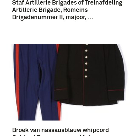
Staf Artillerie Brigades of Treinafdeling
Regiment (3)
Artillerie Brigade, Romeins
Brigadenummer II, majoor, …
Nederland (6)
Broek van nassausblauw whipcord