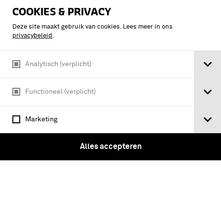
officiers- en adjudant-
COOKIES & PRIVACY
onderofficiersembleem en
Deze site maakt gebruik van cookies. Lees meer in ons
karmozijnrode biezen
privacybeleid
.
Analytisch (verplicht)
Functioneel (verplicht)
Marketing
Alles accepteren
Donkerblauwe jas Gekleed Tenue voor