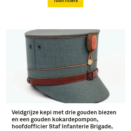
Toon filters
Verwijder filters
uniformen (6)
majoor (8)
Veldgrijze kepi met drie gouden biezen
infanterie (4)
en een gouden kokardepompon,
Limburgse Jagers (3)
hoofdofficier Staf Infanterie Brigade,