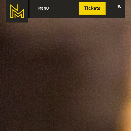
Deutsch
NL
MENU
Tickets