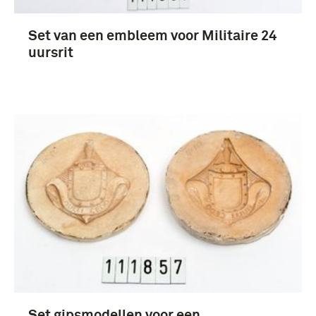
Koninklijke Luchtmacht (70)
Set van een embleem voor Militaire 24
uursrit
Koninklijke Landmacht (43)
infanterie (33)
Koninklijke Landmacht (1813/1814-heden) (30)
Meer
Nederland (25)
Nederlands-Indië (11)
Set gipsmodellen voor een