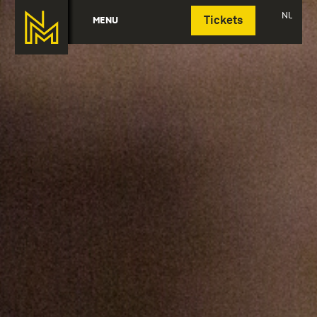
Deutsch
NL
MENU
Tickets