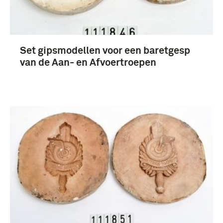
onderscheidingen (117)
Prenten en Tekeningen (44)
Set gipsmodellen voor een baretgesp
Meer
van de Aan- en Afvoertroepen
1901-1950 (10)
Tweede Wereldoorlog (1939-1945) (7)
1951-2000 (4)
mobilisatie (1914-1918) (3)
Meer