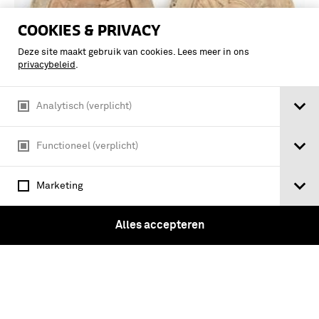
COOKIES & PRIVACY
Deze site maakt gebruik van cookies. Lees meer in ons
privacybeleid
.
Analytisch (verplicht)
Functioneel (verplicht)
Set gipsmodellen voor een
schouderembleem van de Pioniers
Marketing
Alles accepteren