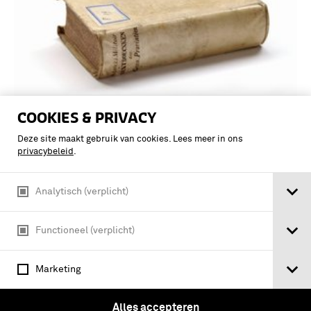
COOKIES & PRIVACY
Van herkenning naar verhulling : de
Deze site maakt gebruik van cookies. Lees meer in ons
ontwikkeling van het militaire
privacybeleid
.
gevechtsuniform / Eric A.F.L. Smits
Analytisch (verplicht)
Functioneel (verplicht)
Marketing
Alles accepteren