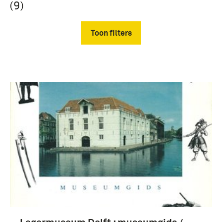
(9)
Toon filters
Verwijder filters
boek (3)
chronologie (9)