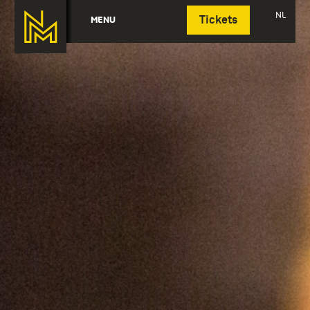
Deutsch
NL
MENU
Tickets