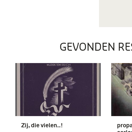
GEVONDEN RE
Zij, die vielen..!
propa