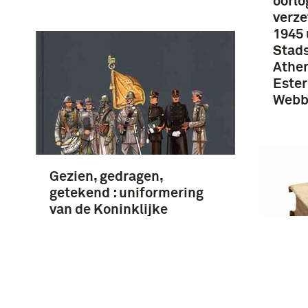
oorlo
verz
1945 
Stads
Athe
Ester
Webb
Gezien, gedragen,
getekend : uniformering
van de Koninklijke
Landmacht stand 1939-
1940 / getekend in 1944/45
door Frans J.H.Th. Smits ;
[auteur: Frans A.Th. Smits]
Die vi