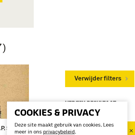
7)
Verwijder filters
VERFIJN RESULTAAT
COOKIES & PRIVACY
Periode
Deze site maakt gebruik van cookies. Lees
Bezetting
.P. Smit
meer in ons
privacybeleid
.
(1940-1945) (7)