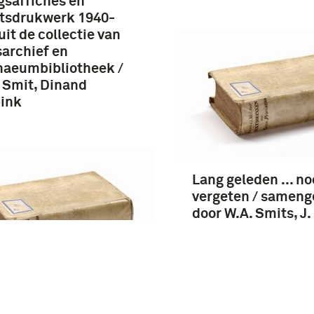
gsaffiches en
etsdrukwerk 1940-
uit de collectie van
archief en
naeumbibliotheek /
 Smit, Dinand
ink
Lang geleden ... no
vergeten / sameng
door W.A. Smits, J.
Veugelers
jf jaren / F.J.