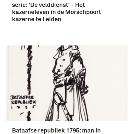
serie: 'De velddienst' - Het
kazerneleven in de Morschpoort
Hoger militair gerechtshof (16)
kazerne te Leiden
infanterie (3)
onbekend (3)
Koninklijk Nederlands Leger- en Wapenmuseum
'Generaal Hoefer' (3)
Bataafse republiek 1795: man in