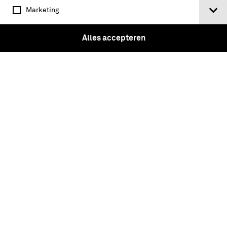
Marketing
De beklaagde!
Alles accepteren
Hoger Militair Gerechtshof voor 1940