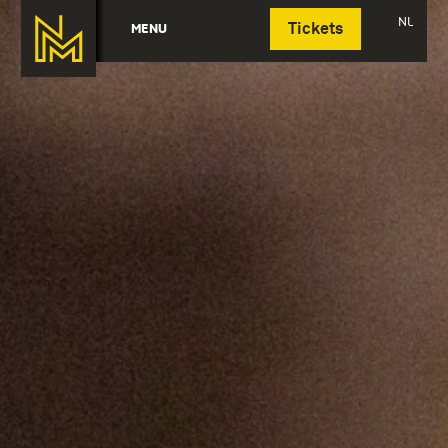
Deutsch
NL
MENU
Tickets